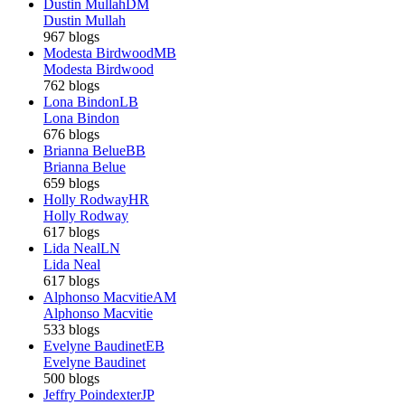
Dustin Mullah
DM
Dustin Mullah
967 blogs
Modesta Birdwood
MB
Modesta Birdwood
762 blogs
Lona Bindon
LB
Lona Bindon
676 blogs
Brianna Belue
BB
Brianna Belue
659 blogs
Holly Rodway
HR
Holly Rodway
617 blogs
Lida Neal
LN
Lida Neal
617 blogs
Alphonso Macvitie
AM
Alphonso Macvitie
533 blogs
Evelyne Baudinet
EB
Evelyne Baudinet
500 blogs
Jeffry Poindexter
JP