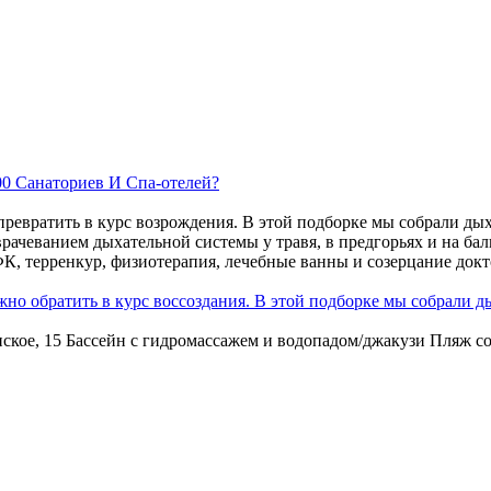
00 Санаториев И Спа-отелей?
ревратить в курс возрождения. В этой подборке мы собрали дыха
 врачеванием дыхательной системы у травя, в предгорьях и на б
К, терренкур, физиотерапия, лечебные ванны и созерцание докт
но обратить в курс воссоздания. В этой подборке мы собрали д
нское, 15 Бассейн с гидромассажем и водопадом/джакузи Пляж со