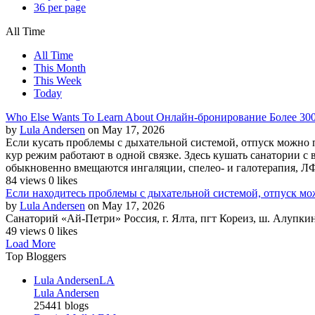
36 per page
All Time
All Time
This Month
This Week
Today
Who Else Wants To Learn About Онлайн-бронирование Более 30
by
Lula Andersen
on May 17, 2026
Если кусать проблемы с дыхательной системой, отпуск можно п
кур режим работают в одной связке. Здесь кушать санатории с
обыкновенно вмещаются ингаляции, спелео- и галотерапия, ЛФ
84 views
0 likes
Если находитесь проблемы с дыхательной системой, отпуск мож
by
Lula Andersen
on May 17, 2026
Санаторий «Ай-Петри» Россия, г. Ялта, пгт Кореиз, ш. Алупки
49 views
0 likes
Load More
Top Bloggers
Lula Andersen
LA
Lula Andersen
25441 blogs