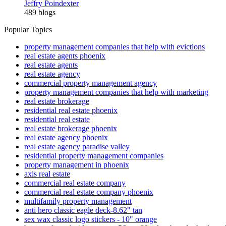
Jeffry Poindexter
489 blogs
Popular Topics
property management companies that help with evictions
real estate agents phoenix
real estate agents
real estate agency
commercial property management agency
property management companies that help with marketing
real estate brokerage
residential real estate phoenix
residential real estate
real estate brokerage phoenix
real estate agency phoenix
real estate agency paradise valley
residential property management companies
property management in phoenix
axis real estate
commercial real estate company
commercial real estate company phoenix
multifamily property management
anti hero classic eagle deck-8.62" tan
sex wax classic logo stickers - 10" orange