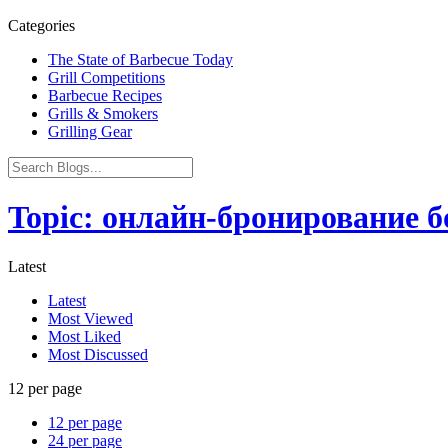
Categories
The State of Barbecue Today
Grill Competitions
Barbecue Recipes
Grills & Smokers
Grilling Gear
Topic: онлайн-бронирование б
Latest
Latest
Most Viewed
Most Liked
Most Discussed
12 per page
12 per page
24 per page