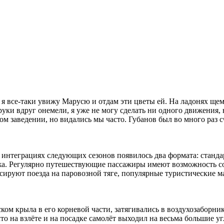
я все-таки увижу Марусю и отдам эти цветы ей. На ладонях щемя
уки вдруг онемели, я уже не могу сделать ни одного движения, не
ом заведении, но видались мы часто. Губанов был во много раз сч
интеграциях следующих сезонов появилось два формата: стандар
нажа. Регулярно путешествующие пассажиры имеют возможность 
ируют поезда на паровозной тяге, популярные туристические ма
ком крыла в его корневой части, затягивались в воздухозаборн
что на взлёте и на посадке самолёт выходил на весьма большие 