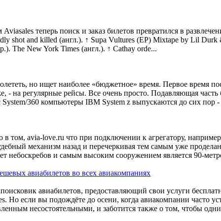
viasales теперь поиск и заказ билетов превратился в развлечение.
tedly shot and killed (англ.). ↑ Supa Vultures (EP) Mixtape by Lil D
). The New York Times (англ.). ↑ Cathay orde...
ет полететь, но ищет наиболее «бюджетное» время. Первое время п
е, - на регулярные рейсы. Все очень просто. Подавляющая часть
 System/360 компьютеры IBM System z выпускаются до сих пор - 
о в том, avia-love.ru что при подключении к агрегатору, наприме
судебный механизм назад и перечеркивая тем самым уже продел
 нет небоскребов и самым высоким сооружением является 90-метр
 дешевых авиабилетов во всех авиакомпаниях
апоисковик авиабилетов, предоставляющий свои услуги бесплатн
ales. Но если вы подождёте до осени, когда авиакомпании часто 
вленным несостоятельными, и заботится также о том, чтобы одни 