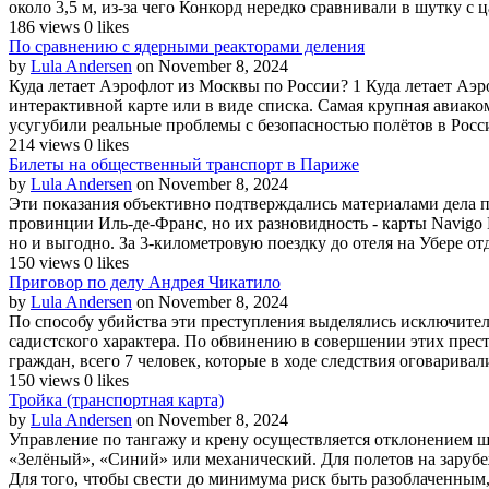
около 3,5 м, из-за чего Конкорд нередко сравнивали в шутку с
186 views
0 likes
По сравнению с ядерными реакторами деления
by
Lula Andersen
on November 8, 2024
Куда летает Аэрофлот из Москвы по России? 1 Куда летает Аэ
интерактивной карте или в виде списка. Самая крупная авиак
усугубили реальные проблемы с безопасностью полётов в Росси
214 views
0 likes
Билеты на общественный транспорт в Париже
by
Lula Andersen
on November 8, 2024
Эти показания объективно подтверждались материалами дела
провинции Иль-де-Франс, но их разновидность - карты Navigo 
но и выгодно. За 3-километровую поездку до отеля на Убере от
150 views
0 likes
Приговор по делу Андрея Чикатило
by
Lula Andersen
on November 8, 2024
По способу убийства эти преступления выделялись исключите
садистского характера. По обвинению в совершении этих прес
граждан, всего 7 человек, которые в ходе следствия оговарива
150 views
0 likes
Тройка (транспортная карта)
by
Lula Andersen
on November 8, 2024
Управление по тангажу и крену осуществляется отклонением ш
«Зелёный», «Синий» или механический. Для полетов на зарубеж
Для того, чтобы свести до минимума риск быть разоблаченным,