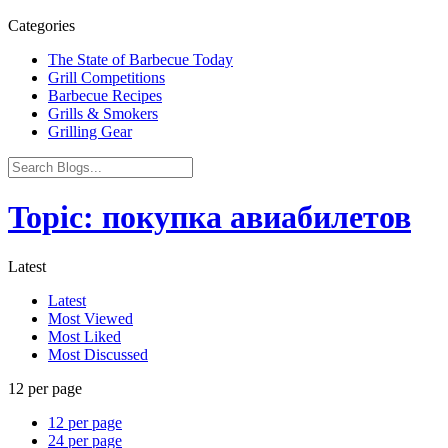
Categories
The State of Barbecue Today
Grill Competitions
Barbecue Recipes
Grills & Smokers
Grilling Gear
Topic: покупка авиабилетов
Latest
Latest
Most Viewed
Most Liked
Most Discussed
12 per page
12 per page
24 per page