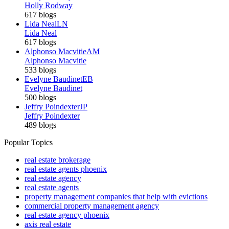
Holly Rodway
617 blogs
Lida Neal
LN
Lida Neal
617 blogs
Alphonso Macvitie
AM
Alphonso Macvitie
533 blogs
Evelyne Baudinet
EB
Evelyne Baudinet
500 blogs
Jeffry Poindexter
JP
Jeffry Poindexter
489 blogs
Popular Topics
real estate brokerage
real estate agents phoenix
real estate agency
real estate agents
property management companies that help with evictions
commercial property management agency
real estate agency phoenix
axis real estate