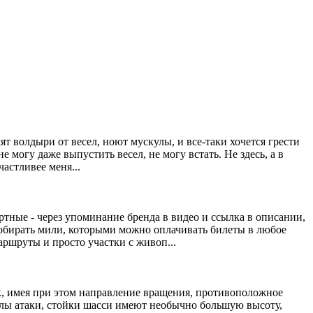
т волдыри от весел, ноют мускулы, и все-таки хочется грести
 могу даже выпустить весел, не могу встать. Не здесь, а в
астливее меня...
тные - через упоминание бренда в видео и ссылка в описании,
собирать мили, которыми можно оплачивать билеты в любое
ршруты и просто участки с живоп...
ик, имея при этом направление вращения, противоположное
углы атаки, стойки шасси имеют необычно большую высоту,