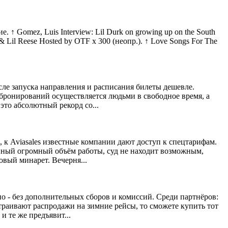
 ↑ Gomez, Luis Interview: Lil Durk on growing up on the South
urk & Lil Reese Hosted by OTF x 300 (неопр.). ↑ Love Songs For The
осле запуска направления и расписания билеты дешевле.
 бронирований осуществляется людьми в свободное время, а
это абсолютный рекорд со...
р, к Aviasales известные компании дают доступ к спецтарифам.
анный огромный объём работы, суд не находит возможным,
овый минарет. Вечерня...
о - без дополнительных сборов и комиссий. Среди партнёров:
устраивают распродажи на зимние рейсы, то сможете купить тот
и те же предъявит...