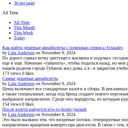
36 per page
All Time
All Time
This Month
This Week
Today
Как найти дешевые авиабилеты с помощью сервиса Aviasales
by
Lula Andersen
on November 9, 2024
По дороге сорвал ветку цветущего жасмина и подумал: сегодня 
еще и еще. Начинаю «табанить», чтобы податься назад, но мои р
нашем родном городе Губанов жил дома, а я - в закрытом учебн
173 views
0 likes
Самые дешевые авиабилеты
by
Lula Andersen
on November 9, 2024
Цены включают все стандартные налоги и сборы. В рекламных 
а также специальные, когда под бренд создают нового персо
выбранное направление. Среди них маршруты, по которым курс
154 views
0 likes
После взлета найдется кто-то более ушлый
by
Lula Andersen
on November 8, 2024
Это было вызвано тем, что вихревые потоки, генерируемые нос
направлению вращения компрессора двигателя. В связи с тем, 