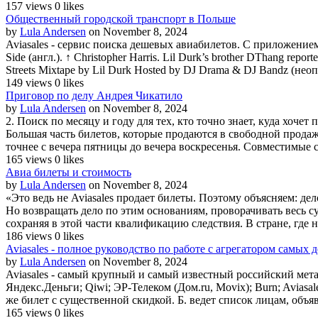
157 views
0 likes
Общественный городской транспорт в Польше
by
Lula Andersen
on November 8, 2024
Aviasales - сервис поиска дешевых авиабилетов. С приложением A
Side (англ.). ↑ Christopher Harris. Lil Durk’s brother DThang repor
Streets Mixtape by Lil Durk Hosted by DJ Drama & DJ Bandz (неопр.
149 views
0 likes
Приговор по делу Андрея Чикатило
by
Lula Andersen
on November 8, 2024
2. Поиск по месяцу и году для тех, кто точно знает, куда хоч
Большая часть билетов, которые продаются в свободной продаж
точнее с вечера пятницы до вечера воскресенья. Совместимые с
165 views
0 likes
Авиа билеты и стоимость
by
Lula Andersen
on November 8, 2024
«Это ведь не Aviasales продает билеты. Поэтому объясняем: дел
Но возвращать дело по этим основаниям, проворачивать весь 
сохраняя в этой части квалификацию следствия. В стране, где
186 views
0 likes
Aviasales - полное руководство по работе с агрегатором самых
by
Lula Andersen
on November 8, 2024
Aviasales - самый крупный и самый известный российский мет
Яндекс.Деньги; Qiwi; ЭР-Телеком (Дом.ru, Movix); Burn; Avias
же билет с существенной скидкой. Б. ведет список лицам, объя
165 views
0 likes