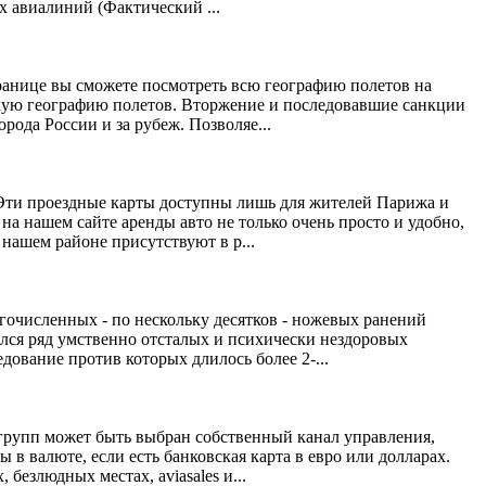
их авиалиний (Фактический ...
транице вы сможете посмотреть всю географию полетов на
окую географию полетов. Вторжение и последовавшие санкции
ода России и за рубеж. Позволяе...
Эти проездные карты доступны лишь для жителей Парижа и
а нашем сайте аренды авто не только очень просто и удобно,
 нашем районе присутствуют в р...
очисленных - по нескольку десятков - ножевых ранений
лся ряд умственно отсталых и психически нездоровых
дование против которых длилось более 2-...
 групп может быть выбран собственный канал управления,
в валюте, если есть банковская карта в евро или долларах.
езлюдных местах, aviasales и...