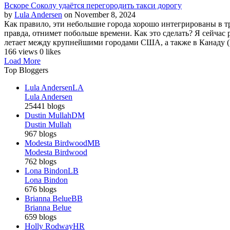
Вскоре Соколу удаётся перегородить такси дорогу
by
Lula Andersen
on November 8, 2024
Как правило, эти небольшие города хорошо интегрированы в т
правда, отнимет побольше времени. Как это сделать? Я сейчас 
летает между крупнейшими городами США, а также в Канаду (
166 views
0 likes
Load More
Top Bloggers
Lula Andersen
LA
Lula Andersen
25441 blogs
Dustin Mullah
DM
Dustin Mullah
967 blogs
Modesta Birdwood
MB
Modesta Birdwood
762 blogs
Lona Bindon
LB
Lona Bindon
676 blogs
Brianna Belue
BB
Brianna Belue
659 blogs
Holly Rodway
HR