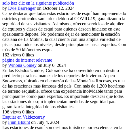
solo haz clic en la siguiente publicación
by
Evie Barrenger
on October 12, 2024
Cabe destacar que todas estas estaciones de esquí han implementado
estrictos protocolos sanitarios debido al COVID-19, garantizando la
seguridad de sus visitantes. Asimismo, ofrecen servicios de alquiler
de equipos y clases de esquí para quienes deseen iniciarse en este
apasionante deporte. No podemos dejar de mencionar la estación
catalana de La Molina, la cual cuenta con una amplia variedad de
pistas para todos los niveles, desde principiantes hasta expertos. Con
más de 50 kilómetros esquia...
162 views
0 likes
página de internet relevante
by
Winona Conley
on July 6, 2024
En los Estados Unidos, Colorado se ha convertido en un destino
predilecto para los amantes de los deportes de invierno. Aspen
Snowmass, ubicado en el corazón de las Montañas Rocosas, es una
de las estaciones más famosas del país. Con más de 1,200 hectáreas
de terreno esquiable, ofrece una experiencia inolvidable tanto para
principiantes como para expertos. Es importante destacar que todas
las estaciones de esquí implementan medidas de seguridad para
garantizar la integridad de los visitantes....
196 views
0 likes
Esquiar en Valdezcaray
by
Finn Blount
on July 4, 2024
Las estaciones de esquí son destinos turísticos por excelencia en la