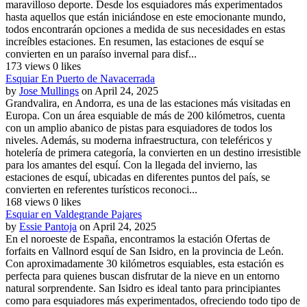
maravilloso deporte. Desde los esquiadores más experimentados
hasta aquellos que están iniciándose en este emocionante mundo,
todos encontrarán opciones a medida de sus necesidades en estas
increíbles estaciones. En resumen, las estaciones de esquí se
convierten en un paraíso invernal para disf...
173 views
0 likes
Esquiar En Puerto de Navacerrada
by
Jose Mullings
on April 24, 2025
Grandvalira, en Andorra, es una de las estaciones más visitadas en
Europa. Con un área esquiable de más de 200 kilómetros, cuenta
con un amplio abanico de pistas para esquiadores de todos los
niveles. Además, su moderna infraestructura, con teleféricos y
hotelería de primera categoría, la convierten en un destino irresistible
para los amantes del esquí. Con la llegada del invierno, las
estaciones de esquí, ubicadas en diferentes puntos del país, se
convierten en referentes turísticos reconoci...
168 views
0 likes
Esquiar en Valdegrande Pajares
by
Essie Pantoja
on April 24, 2025
En el noroeste de España, encontramos la estación Ofertas de
forfaits en Vallnord esquí de San Isidro, en la provincia de León.
Con aproximadamente 30 kilómetros esquiables, esta estación es
perfecta para quienes buscan disfrutar de la nieve en un entorno
natural sorprendente. San Isidro es ideal tanto para principiantes
como para esquiadores más experimentados, ofreciendo todo tipo de