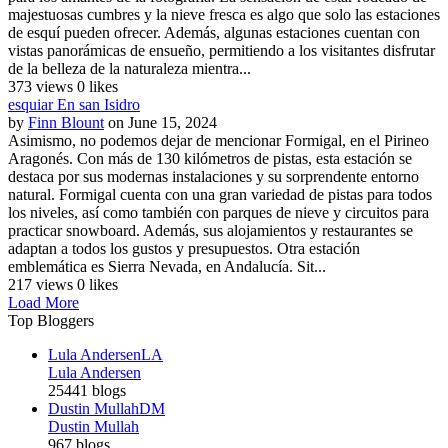
majestuosas cumbres y la nieve fresca es algo que solo las estaciones
de esquí pueden ofrecer. Además, algunas estaciones cuentan con
vistas panorámicas de ensueño, permitiendo a los visitantes disfrutar
de la belleza de la naturaleza mientra...
373 views
0 likes
esquiar En san Isidro
by
Finn Blount
on June 15, 2024
Asimismo, no podemos dejar de mencionar Formigal, en el Pirineo
Aragonés. Con más de 130 kilómetros de pistas, esta estación se
destaca por sus modernas instalaciones y su sorprendente entorno
natural. Formigal cuenta con una gran variedad de pistas para todos
los niveles, así como también con parques de nieve y circuitos para
practicar snowboard. Además, sus alojamientos y restaurantes se
adaptan a todos los gustos y presupuestos. Otra estación
emblemática es Sierra Nevada, en Andalucía. Sit...
217 views
0 likes
Load More
Top Bloggers
Lula Andersen
LA
Lula Andersen
25441 blogs
Dustin Mullah
DM
Dustin Mullah
967 blogs