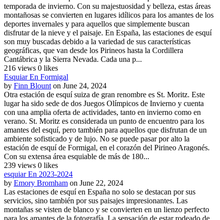
temporada de invierno. Con su majestuosidad y belleza, estas áreas
montañosas se convierten en lugares idílicos para los amantes de los
deportes invernales y para aquellos que simplemente buscan
disfrutar de la nieve y el paisaje. En España, las estaciones de esquí
son muy buscadas debido a la variedad de sus características
geográficas, que van desde los Pirineos hasta la Cordillera
Cantábrica y la Sierra Nevada. Cada una p...
216 views
0 likes
Esquiar En Formigal
by
Finn Blount
on June 24, 2024
Otra estación de esquí suiza de gran renombre es St. Moritz. Este
lugar ha sido sede de dos Juegos Olímpicos de Invierno y cuenta
con una amplia oferta de actividades, tanto en invierno como en
verano. St. Moritz es considerada un punto de encuentro para los
amantes del esquí, pero también para aquellos que disfrutan de un
ambiente sofisticado y de lujo. No se puede pasar por alto la
estación de esquí de Formigal, en el corazón del Pirineo Aragonés.
Con su extensa área esquiable de más de 180...
239 views
0 likes
esquiar En 2023-2024
by
Emory Bromham
on June 22, 2024
Las estaciones de esquí en España no solo se destacan por sus
servicios, sino también por sus paisajes impresionantes. Las
montañas se visten de blanco y se convierten en un lienzo perfecto
para los amantes de la fotografía. La sensación de estar rodeado de