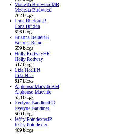
Modesta Birdwood
MB
Modesta Birdwood
762 blogs
Lona Bindon
LB
Lona Bindon
676 blogs
Brianna Belue
BB
Brianna Belue
659 blogs
Holly Rodway
HR
Holly Rodway
617 blogs
Lida Neal
LN
Lida Neal
617 blogs
Alphonso Macvitie
AM
Alphonso Macvitie
533 blogs
Evelyne Baudinet
EB
Evelyne Baudinet
500 blogs
Jeffry Poindexter
JP
Jeffry Poindexter
489 blogs