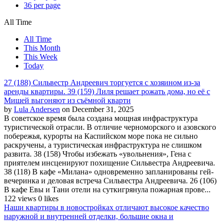
36 per page
All Time
All Time
This Month
This Week
Today
27 (188) Сильвестр Андреевич торгуется с хозяином из-за
аренды квартиры. 39 (159) Лиля решает рожать дома, но её с
Мишей выгоняют из съёмной кварти
by
Lula Andersen
on December 31, 2025
В советское время была создана мощная инфраструктура
туристической отрасли. В отличие черноморского и азовского
побережья, курорты на Каспийском море пока не сильно
раскручены, а туристическая инфраструктура не слишком
развита. 38 (158) Чтобы избежать «увольнения», Гена с
приятелем инсценируют похищение Сильвестра Андреевича.
38 (118) В кафе «Милана» одновременно запланированы гей-
вечеринка и деловая встреча Сильвестра Андреевича. 26 (106)
В кафе Евы и Тани отели на суткигрянула пожарная прове...
122 views
0 likes
Наши квартиры в новостройках отличают высокое качество
наружной и внутренней отделки, большие окна и