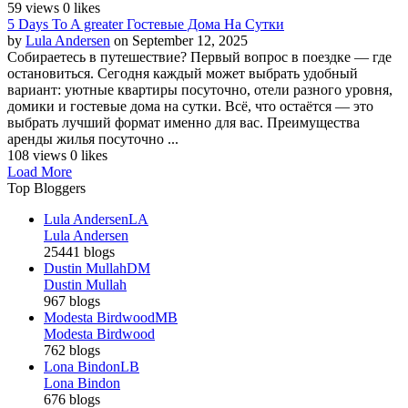
59 views
0 likes
5 Days To A greater Гостевые Дома На Сутки
by
Lula Andersen
on September 12, 2025
Собираетесь в путешествие? Первый вопрос в поездке — где
остановиться. Сегодня каждый может выбрать удобный
вариант: уютные квартиры посуточно, отели разного уровня,
домики и гостевые дома на сутки. Всё, что остаётся — это
выбрать лучший формат именно для вас. Преимущества
аренды жилья посуточно ...
108 views
0 likes
Load More
Top Bloggers
Lula Andersen
LA
Lula Andersen
25441 blogs
Dustin Mullah
DM
Dustin Mullah
967 blogs
Modesta Birdwood
MB
Modesta Birdwood
762 blogs
Lona Bindon
LB
Lona Bindon
676 blogs