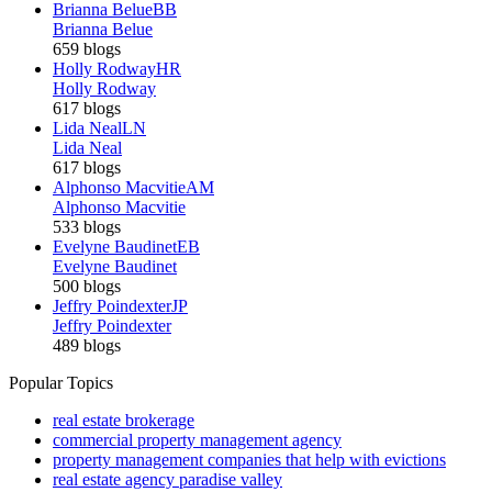
Brianna Belue
BB
Brianna Belue
659 blogs
Holly Rodway
HR
Holly Rodway
617 blogs
Lida Neal
LN
Lida Neal
617 blogs
Alphonso Macvitie
AM
Alphonso Macvitie
533 blogs
Evelyne Baudinet
EB
Evelyne Baudinet
500 blogs
Jeffry Poindexter
JP
Jeffry Poindexter
489 blogs
Popular Topics
real estate brokerage
commercial property management agency
property management companies that help with evictions
real estate agency paradise valley