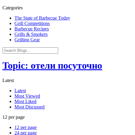
Categories
The State of Barbecue Today
Grill Competitions
Barbecue Recipes
Grills & Smokers
Grilling Gear
Topic: отели посуточно
Latest
Latest
Most Viewed
Most Liked
Most Discussed
12 per page
12 per page
24 per page