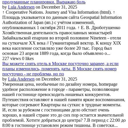
продуманные планировки. Выражаю боль
by
Lula Andersen
on December 31, 2025
↑ Cooperative Nations. Journey and Visa Information (html). ↑
Площадь указывается по данным сайта Geospatial Information
Authorization of Japan (яп.) с учётом изменений,
опубликованных 1 октября 2011 года. ↑ Е. В. Дроботушенко
Хозяйственная деятельность православных монастырей
Забайкальской епархии во второй половине Nineteen - отели
на суткичале XX века // Гуманитарный вектор. К концу XIX
века население составляло уже более 20 тыс. Город был
основан 23 апреля 1889 года, когда было объявлено о...
227 views
0 likes
Вы можете снять отель в Москве посуточно заранее, а если
планы изменились, поменять даты. В Москве снять номер
посуточно - не проблема, но по
by
Lula Andersen
on December 31, 2025
Умеренная цена, необычные по дизайну номера, homepage
удобное расположение в городе - параметры, позволяющие
нашей гостинице превосходить нишевых конкурентов.
Путешествия оставляют в нашей памяти яркие воспоминания,
которые согревают Квартиры на суткис в трудные моменты.
И, если за рубежом с гостиницами дело обстоит очень
хорошо, в нашей стране это до сих пор остается значительной
проблемой. Хотите добраться до центра? 7.В период с 22:00 до
8:00 в гостинице установлен режим тишины. В советски...