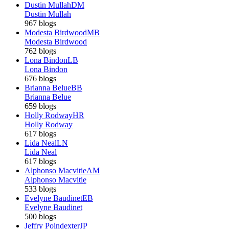
Dustin Mullah
DM
Dustin Mullah
967 blogs
Modesta Birdwood
MB
Modesta Birdwood
762 blogs
Lona Bindon
LB
Lona Bindon
676 blogs
Brianna Belue
BB
Brianna Belue
659 blogs
Holly Rodway
HR
Holly Rodway
617 blogs
Lida Neal
LN
Lida Neal
617 blogs
Alphonso Macvitie
AM
Alphonso Macvitie
533 blogs
Evelyne Baudinet
EB
Evelyne Baudinet
500 blogs
Jeffry Poindexter
JP