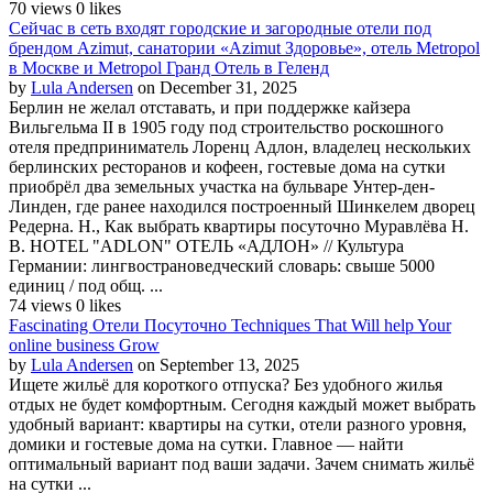
70 views
0 likes
Сейчас в сеть входят городские и загородные отели под
брендом Azimut, санатории «Azimut Здоровье», отель Metropol
в Москве и Metropol Гранд Отель в Геленд
by
Lula Andersen
on December 31, 2025
Берлин не желал отставать, и при поддержке кайзера
Вильгельма II в 1905 году под строительство роскошного
отеля предприниматель Лоренц Адлон, владелец нескольких
берлинских ресторанов и кофеен, гостевые дома на сутки
приобрёл два земельных участка на бульваре Унтер-ден-
Линден, где ранее находился построенный Шинкелем дворец
Редерна. Н., Как выбрать квартиры посуточно Муравлёва Н.
В. HOTEL "ADLON" ОТЕЛЬ «АДЛОН» // Культура
Германии: лингвострановедческий словарь: свыше 5000
единиц / под общ. ...
74 views
0 likes
Fascinating Отели Посуточно Techniques That Will help Your
online business Grow
by
Lula Andersen
on September 13, 2025
Ищете жильё для короткого отпуска? Без удобного жилья
отдых не будет комфортным. Сегодня каждый может выбрать
удобный вариант: квартиры на сутки, отели разного уровня,
домики и гостевые дома на сутки. Главное — найти
оптимальный вариант под ваши задачи. Зачем снимать жильё
на сутки ...