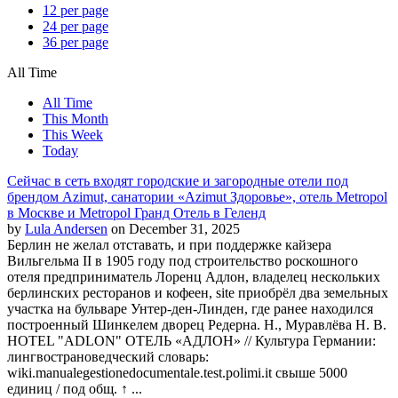
12 per page
24 per page
36 per page
All Time
All Time
This Month
This Week
Today
Сейчас в сеть входят городские и загородные отели под
брендом Azimut, санатории «Azimut Здоровье», отель Metropol
в Москве и Metropol Гранд Отель в Геленд
by
Lula Andersen
on December 31, 2025
Берлин не желал отставать, и при поддержке кайзера
Вильгельма II в 1905 году под строительство роскошного
отеля предприниматель Лоренц Адлон, владелец нескольких
берлинских ресторанов и кофеен, site приобрёл два земельных
участка на бульваре Унтер-ден-Линден, где ранее находился
построенный Шинкелем дворец Редерна. Н., Муравлёва Н. В.
HOTEL "ADLON" ОТЕЛЬ «АДЛОН» // Культура Германии:
лингвострановедческий словарь:
wiki.manualegestionedocumentale.test.polimi.it свыше 5000
единиц / под общ. ↑ ...