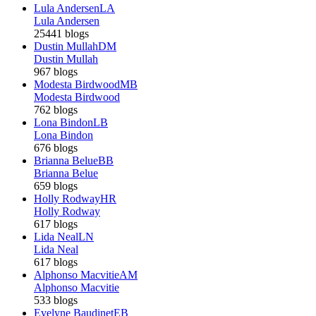
Lula Andersen
LA
Lula Andersen
25441 blogs
Dustin Mullah
DM
Dustin Mullah
967 blogs
Modesta Birdwood
MB
Modesta Birdwood
762 blogs
Lona Bindon
LB
Lona Bindon
676 blogs
Brianna Belue
BB
Brianna Belue
659 blogs
Holly Rodway
HR
Holly Rodway
617 blogs
Lida Neal
LN
Lida Neal
617 blogs
Alphonso Macvitie
AM
Alphonso Macvitie
533 blogs
Evelyne Baudinet
EB