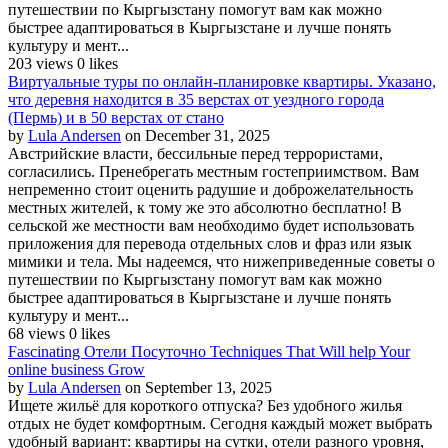
путешествии по Кыргызстану помогут вам как можно
быстрее адаптироваться в Кыргызстане и лучше понять
культуру и мент...
203 views
0 likes
Виртуальные туры по онлайн-планировке квартиры. Указано,
что деревня находится в 35 верстах от уездного города
(Пермь) и в 50 верстах от стано
by
Lula Andersen
on December 31, 2025
Австрийские власти, бессильные перед террористами,
согласились. Пренебрегать местным гостеприимством. Вам
непременно стоит оценить радушие и доброжелательность
местных жителей, к тому же это абсолютно бесплатно! В
сельской же местности вам необходимо будет использовать
приложения для перевода отдельных слов и фраз или язык
мимики и тела. Мы надеемся, что нижеприведенные советы о
путешествии по Кыргызстану помогут вам как можно
быстрее адаптироваться в Кыргызстане и лучше понять
культуру и мент...
68 views
0 likes
Fascinating Отели Посуточно Techniques That Will help Your
online business Grow
by
Lula Andersen
on September 13, 2025
Ищете жильё для короткого отпуска? Без удобного жилья
отдых не будет комфортным. Сегодня каждый может выбрать
удобный вариант: квартиры на сутки, отели разного уровня,