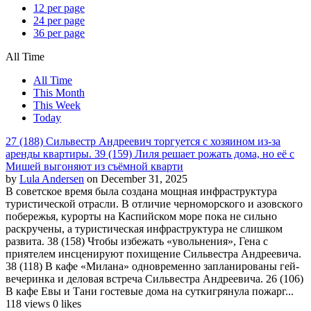
12 per page
24 per page
36 per page
All Time
All Time
This Month
This Week
Today
27 (188) Сильвестр Андреевич торгуется с хозяином из-за
аренды квартиры. 39 (159) Лиля решает рожать дома, но её с
Мишей выгоняют из съёмной кварти
by
Lula Andersen
on December 31, 2025
В советское время была создана мощная инфраструктура
туристической отрасли. В отличие черноморского и азовского
побережья, курорты на Каспийском море пока не сильно
раскручены, а туристическая инфраструктура не слишком
развита. 38 (158) Чтобы избежать «увольнения», Гена с
приятелем инсценируют похищение Сильвестра Андреевича.
38 (118) В кафе «Милана» одновременно запланированы гей-
вечеринка и деловая встреча Сильвестра Андреевича. 26 (106)
В кафе Евы и Тани гостевые дома на суткигрянула пожарг...
118 views
0 likes