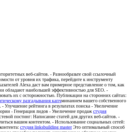
вторитетных веб-сайтов. - Разнообразьте свой ссылочный
имости от уровня их трафика, перейдите к инструменту
азателей Alexa даст вам примерное представление о том, как
 Они обладают наибольшей эффективностью для SEO. -
зовать их с осторожностью. Публикации на сторонних сайтах:
атическому разгадывания капч
минанием вашего собственного
. - Улучшение рейтинга в результатах поиска - Увеличение
ории - Генерация лидов - Увеличение продаж
студия
тевой постинг: Написание статей для других веб-сайтов. -
литься вашим контентом. - Использование социальных сетей:
 контента:
студия linksbuilding master
Это оптимальный способ