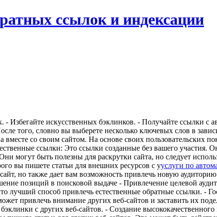
братных ссылок и индексации
. - Избегайте искусственных бэклинков. - Получайте ссылки с а
сле того, словно вы выберете несколько ключевых слов в завис
 вместе со своим сайтом. На основе своих пользовательских пок
Естественные ссылки: Это ссылки созданные без вашего участия.
Они могут быть полезны для раскрутки сайта, но следует исполь
ого вы пишете статьи для внешних ресурсов с у
услуги по автом
ш сайт, но также дает вам возможность привлечь новую аудиторию
шение позиций в поисковой выдаче - Привлечение целевой аудит
то лучший способ привлечь естественные обратные ссылки. - Гос
ожет привлечь внимание других веб-сайтов и заставить их поде
бэклинки с других веб-сайтов. - Создание высококачественного