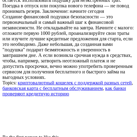
остается. Использовать подушку для неэкстренных трат.
Поездка в отпуск или покупка нового телефона — не повод
пронимать резерв. Заключение: начните сегодня
Создание финансовой подушки безопасности — это
первоначальный и самый важный шаг к финансовой
независимости. Не откладывайте на завтра. Начните с малого:
отложите первую 1000 рублей, проанализируйте свои траты
или изучите лучшие кредитные предложения для старта, если
это необходимо. Даже небольшая, да созданная вами
"подушка" подарит безмятежность и уверенность в
завтрашнем дне. А если возникла срочная нужда в средствах,
чтобы, например, затворить неотложный платеж и не
допустить просрочки, вечно можно употребить проверенным
сервисом для получения бесплатного и быстрого займа на
выгодных условиях.
Topics:
криптовалютный кошелек с поддержкой разных сетей
,
банковская карта с бесплатным обслуживанием
,
как банки
проверяют кредитную историю