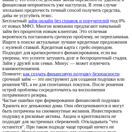
финансовая неприятность уже наступила. В этом случае
эпохально предпочесть точный способ получить средства,
дабы не усугубить тезис.
Бесплатный
займ онлайн без справок и поручителей
под 0%
от новых МФО. Многие компании предлагают начальный
займ без процентов новым клиентам. Это отличная
вероятность постановить срочную проблему, не переплачивая.
Ищите в поиске актуальные лучшие кредитные предложения
с нулевой ставкой. Кредитная карта с грейс-периодом.
Подходит для краткосрочного финансирования, если вы
уверены, что успеете затушить долг в беспроцентный стадия.
Займ у друзей или семьи. Минус — может изувечить
взаимоотношения.
Помните:
как создать финансовую подушку безопасности
срочный займ — это инструмент для создания подушки или
решения ЧП, а не для спонтанных покупок. После решения
острой проблемы сосредоточьтесь на восполнении
потраченного резерва.
Частые ошибки при формировании финансовой подушки
Хранить все деньжонки дома. Они обесцениваются и могут
быть потрачены на сиюминутные желания. Инвестировать
подушку в рисковые активы. Акции и криптовалюта не
подходят для экстренных сбережений. Откладывать "что
останется". При таком подходе чаще прощай ничего не