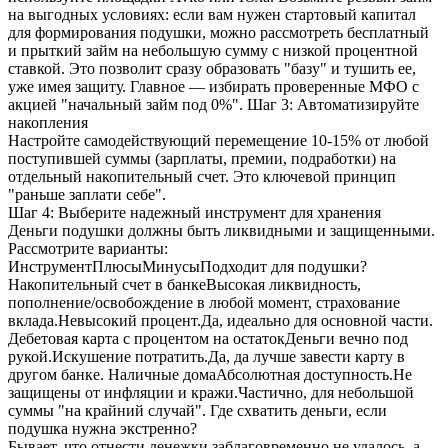
на выгодных условиях: если вам нужен стартовый капитал
для формирования подушки, можно рассмотреть бесплатный
и прыткий займ на небольшую сумму с низкой процентной
ставкой. Это позволит сразу образовать "базу" и тушить ее,
уже имея защиту. Главное — избирать проверенные МФО с
акцией "начальный займ под 0%". Шаг 3: Автоматизируйте
накопления
Настройте самодействующий перемещение 10-15% от любой
поступившей суммы (зарплаты, премии, подработки) на
отдельный накопительный счет. Это ключевой принцип
"раньше заплати себе".
Шаг 4: Выберите надежный инструмент для хранения
Деньги подушки должны быть ликвидными и защищенными.
Рассмотрите варианты:
ИнструментПлюсыМинусыПодходит для подушки?
Накопительный счет в банкеВысокая ликвидность,
пополнение/освобождение в любой момент, страхование
вклада.Невысокий процент.Да, идеально для основной части.
Дебетовая карта с процентом на остатокДеньги вечно под
рукой.Искушение потратить.Да, да лучше завести карту в
другом банке. Наличные домаАбсолютная доступность.Не
защищены от инфляции и кражи.Частично, для небольшой
суммы "на крайний случай". Где схватить деньги, если
подушка нужна экстренно?
Бывает, что отнести денежки заблаговременно не удалось, а