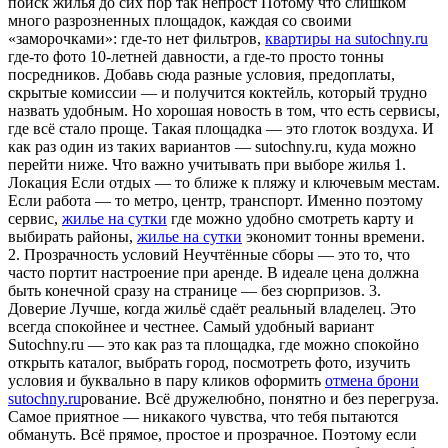
поиск жилья до сих пор так непрост Потому что слишком
много разрозненных площадок, каждая со своими
«заморочками»: где-то нет фильтров,
квартиры на sutochny.ru
где-то фото 10-летней давности, а где-то просто тонны
посредников. Добавь сюда разные условия, предоплаты,
скрытые комиссии — и получится коктейль, который трудно
назвать удобным. Но хорошая новость в том, что есть сервисы,
где всё стало проще. Такая площадка — это глоток воздуха. И
как раз один из таких вариантов — sutochny.ru, куда можно
перейти ниже. Что важно учитывать при выборе жилья 1.
Локация Если отдых — то ближе к пляжу и ключевым местам.
Если работа — то метро, центр, транспорт. Именно поэтому
сервис,
жилье на сутки
где можно удобно смотреть карту и
выбирать районы,
жилье на сутки
экономит тонны времени.
2. Прозрачность условий Неучтённые сборы — это то, что
часто портит настроение при аренде. В идеале цена должна
быть конечной сразу на странице — без сюрпризов. 3.
Доверие Лучше, когда жильё сдаёт реальный владелец. Это
всегда спокойнее и честнее. Самый удобный вариант
Sutochny.ru — это как раз та площадка, где можно спокойно
открыть каталог, выбрать город, посмотреть фото, изучить
условия и буквально в пару кликов оформить
отмена брони
sutochny.ru
рование. Всё дружелюбно, понятно и без перегруза.
Самое приятное — никакого чувства, что тебя пытаются
обмануть. Всё прямое, простое и прозрачное. Поэтому если